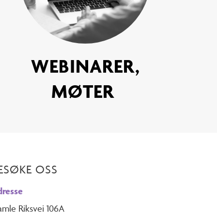
WEBINARER,
MØTER
ESØKE OSS
resse
mle Riksvei 106A