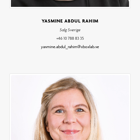
YASMINE ABDUL RAHIM
Salg Sverige
+46 10 788 83 35
yasmine.abdul_rahim@xboxlab.se