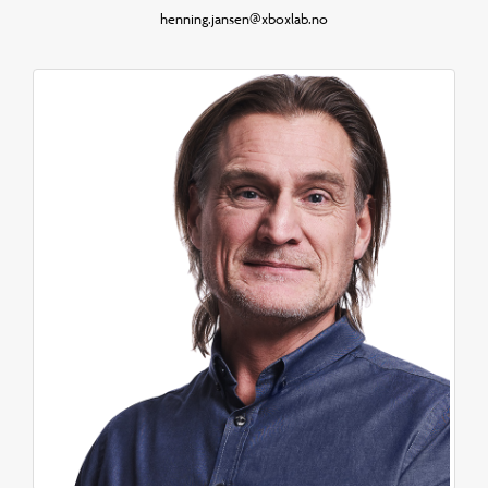
henning.jansen@xboxlab.no