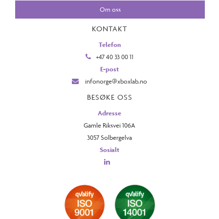
Om oss
KONTAKT
Telefon
+47 40 33 00 11
E-post
infonorge@xboxlab.no
BESØKE OSS
Adresse
Gamle Riksvei 106A
3057 Solbergelva
Sosialt