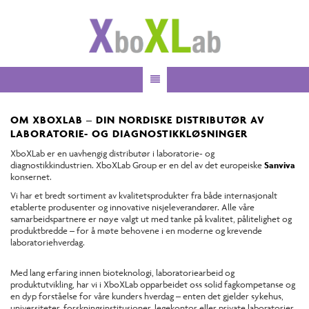
Toggle
navigation
OM XBOXLAB – DIN NORDISKE DISTRIBUTØR AV
LABORATORIE- OG DIAGNOSTIKKLØSNINGER
XboXLab er en uavhengig distributør i laboratorie- og
diagnostikkindustrien. XboXLab Group er en del av det europeiske
Sanviva
konsernet.
Vi har et bredt sortiment av kvalitetsprodukter fra både internasjonalt
etablerte produsenter og innovative nisjeleverandører. Alle våre
samarbeidspartnere er nøye valgt ut med tanke på kvalitet, pålitelighet og
produktbredde – for å møte behovene i en moderne og krevende
laboratoriehverdag.
Med lang erfaring innen bioteknologi, laboratoriearbeid og
produktutvikling, har vi i XboXLab opparbeidet oss solid fagkompetanse og
en dyp forståelse for våre kunders hverdag – enten det gjelder sykehus,
universiteter, forskningsinstitusjoner, legekontor eller private laboratorier.